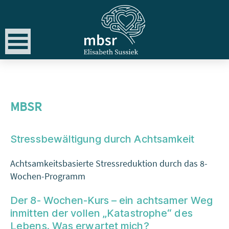
Die wirkliche Entdeckungsreise besteht nicht darin, neue
Landstriche aufzusuchen, sondern darin, mit neuen Augen zu
schauen
Marcel Proust
MBSR
Stressbewältigung durch Achtsamkeit
Achtsamkeitsbasierte Stressreduktion durch das 8-
Wochen-Programm
Der 8- Wochen-Kurs – ein achtsamer Weg
inmitten der vollen „Katastrophe“ des
Lebens. Was erwartet mich?